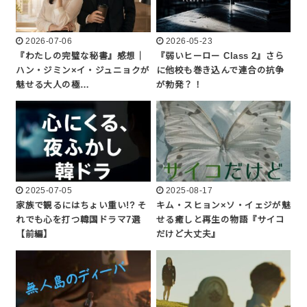
2026-07-06
2026-05-23
『わたしの完璧な秘書』感想｜
『弱いヒーロー Class 2』さら
ハン・ジミン×イ・ジュニョクが
に他校も巻き込んで連合の抗争
魅せる大人の極…
が勃発？！
2025-07-05
2025-08-17
家族で観るにはちょい重い!? そ
キム・スヒョン×ソ・イェジが魅
れでも心を打つ韓国ドラマ7選
せる癒しと再生の物語『サイコ
【前編】
だけど大丈夫』