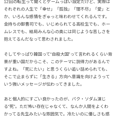
12回の転生って聞くとゲームっぽい設定だけど、実際は
それぞれの人生で「幸せ」「孤独」「理不尽」「愛」と
か、いろんな感情をぎゅっと味わわせてくれるんです。
金持ちの御曹司でも、いじめられてる高校生でも、ホー
ムレスでも、結局みんな心の奥には同じような苦しさを
抱えてるんだなって思わされました。
そしてやっぱり韓国って“自殺大国”って言われるくらい背
景が重い国だからこそ、このテーマに説得力があるんで
すよね。「死にたい」と思うくらい追い詰められても、
そこで止まらずに「生きる」方向へ意識を向けようって
いう強いメッセージが伝わってきました。
あと個人的にすごい良かったのが、パク・ソダム演じ
る“死”。ただ怖い存在じゃなくて、なんか人間をよくわ
かってる先生みたいな雰囲気で。冷たいのに優しさも感