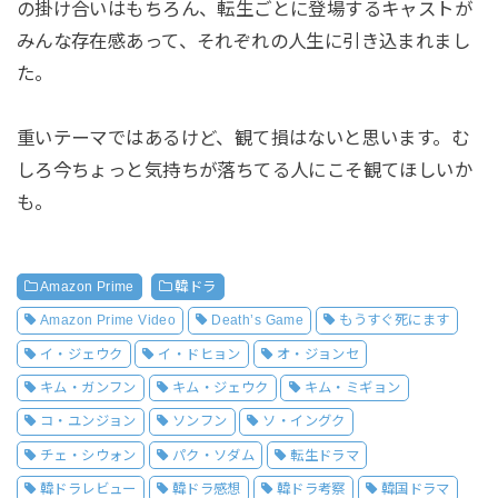
の掛け合いはもちろん、転生ごとに登場するキャストが
みんな存在感あって、それぞれの人生に引き込まれまし
た。
重いテーマではあるけど、観て損はないと思います。む
しろ今ちょっと気持ちが落ちてる人にこそ観てほしいか
も。
Amazon Prime
韓ドラ
Amazon Prime Video
Death’s Game
もうすぐ死にます
イ・ジェウク
イ・ドヒョン
オ・ジョンセ
キム・ガンフン
キム・ジェウク
キム・ミギョン
コ・ユンジョン
ソンフン
ソ・イングク
チェ・シウォン
パク・ソダム
転生ドラマ
韓ドラレビュー
韓ドラ感想
韓ドラ考察
韓国ドラマ