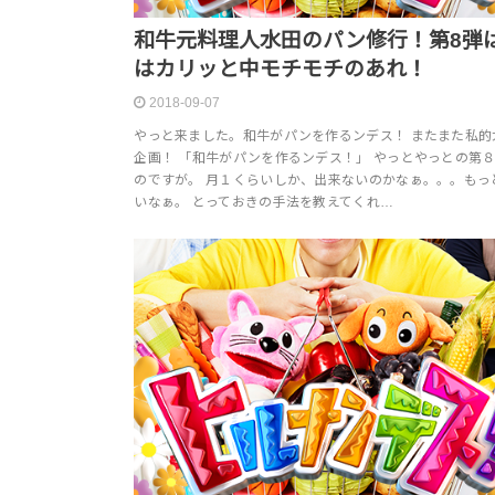
和牛元料理人水田のパン修行！第8弾
はカリッと中モチモチのあれ！
2018-09-07
やっと来ました。和牛がパンを作るンデス！ またまた私的
企画！ 「和牛がパンを作るンデス！」 やっとやっとの第
のですが。 月１くらいしか、出来ないのかなぁ。。。もっ
いなぁ。 とっておきの手法を教えてくれ…