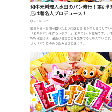
和牛元料理人水田のパン修行！第6弾
店は著名人プロデュース！
2018-07-21
前回から大分間が空いたように感じる 私が楽しみにしてい
「和牛がパンを作るンデス！」 和牛の2人が登場です。小
WW 水田さん「最近は寝ることを発酵すると呼んでいます」
さん「パンにのめり込み過ぎと違う？…