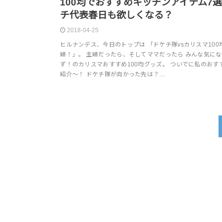
100均でおすすめキッチンアイテム7
チ代表春日も欲しくなる？
2018-04-25
ヒルナンデス、今日のトップは 「ドケチ隊vsカリスマ100
婦！」。 主婦だったら、そしてママだったら みんな気に
ず！のカリスマおすすめ100均グッズ。 ついでに私のおす
紹介～！ ドケチ隊が向かった先は？…