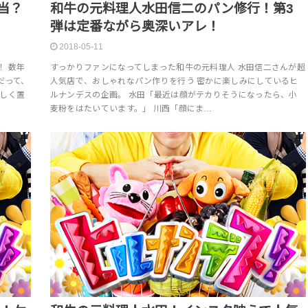
和牛の元料理人水田信二のパン修行！第3
当？
弾は定番ながら奥深いアレ！
2018-05-11
すっかりファンになってしまった和牛の元料理人 水田信二さんが超
！ 数年
人気店で、おしゃれなパン作りを行う 密かに楽しみにしているヒ
だって、
ルナンデスの企画。 水田「最近は顔がテカりそうになったら、小
しく置
麦粉をはたいています。」 川西「顔にま…