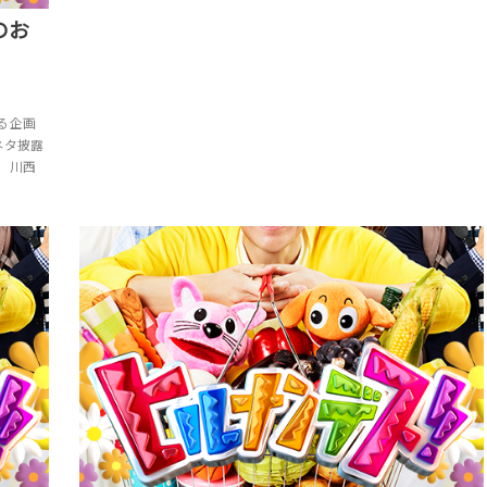
のお
る企画
ネタ披露
 川西