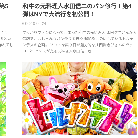
第5
和牛の元料理人水田信二のパン修行！第4
弾はNYで大流行を初公開！
2018-05-24
目にし
すっかりファンになってしまった和牛の元料理人 水田信二さんが人
げるとい
気店で、おしゃれなパン作りを行う 超絶楽しみにしているヒルナ
作れてし
ンデスの企画。 ソフトな語り口が魅力的な川西賢志郎さんのツッ
コミと センスが光る元料理人水田信二さ…