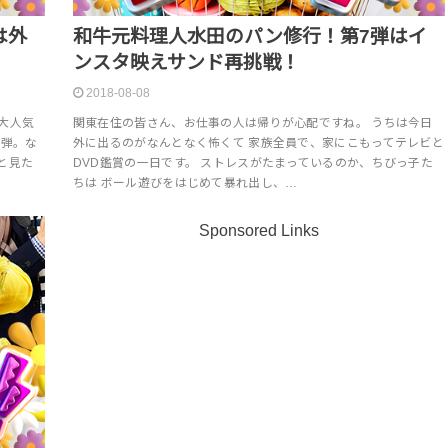
は外
和牛元料理人水田のパン修行！第7弾はイ
ンスタ映えサンド再挑戦！
2018-08-08
大人気
関東在住の皆さん、お仕事の人は帰りが心配ですね。 うちは今日
８弾。な
外に出るのがなんとなく怖くて 家族全員で、家にこもってテレビと
と見た
DVD鑑賞の一日です。 ストレスがたまっているのか、ちびっ子た
ちは ボール遊びをはじめて暴れ出し、…
Sponsored Links