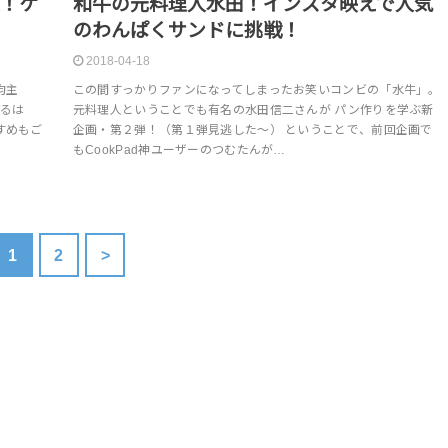
選！ケ
和牛の元料理人水田！インスタ映えで人気
のわんぱくサンドに挑戦！
2018-04-18
均主
この間すっかりファンになってしまったお笑いコンビの「水牛」。
なるは
元料理人ということでも有名の水田信二さんが パン作りを学ぶ新
すめもご
企画・第２弾！（第１弾見逃した～） ということで、前回企画で
もCookPad神ユーザーのつむたんが…
1
2
>