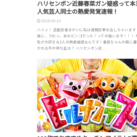
ハリセンボン近藤春菜ガン疑惑って本
人気芸人同士の熱愛発覚速報！
2018-05-14
ハイッ！ 芸能記者まがいに私は速報記事を出しちゃいます
後に、うわっ、あれビンゴだった！っての狙います！！！ 
私が大好きな2人の熱愛疑惑なんです！春菜ちゃんの肩に優
かれる手の持ち主は？ ハリセンボン近…