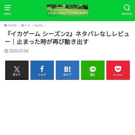
MENU
SEARCH
HOME
韓ドラ
Netflix
『イカゲーム シーズン2』ネタバレなしレビュ
ー｜止まった時が再び動き出す
2025-07-04
ポスト
シェア
はてブ
送る
Pocket