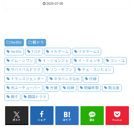
2025-07-05
Netflix
韓ドラ
Netflix
T.O.P
イカゲーム
イカゲーム3
イム・シワン
イ・ジョンジェ
イ・ミョンギ
コン・ユ
サバイバルドラマ
ソン・ギフン
チェ・スンヒョン
トランスジェンダー
ネタバレ少なめ
伏線
元ユーチューバー
元彼
妊婦
続編考察
脱北者
親子
韓国ドラマ
ポスト
シェア
はてブ
送る
Pocket