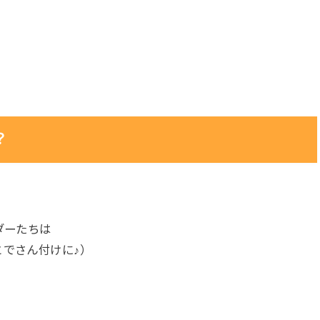
？
ダーたちは
とでさん付けに♪）