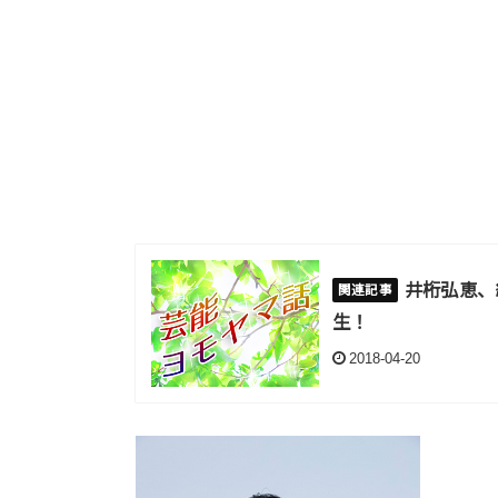
井桁弘恵、
生！
2018-04-20