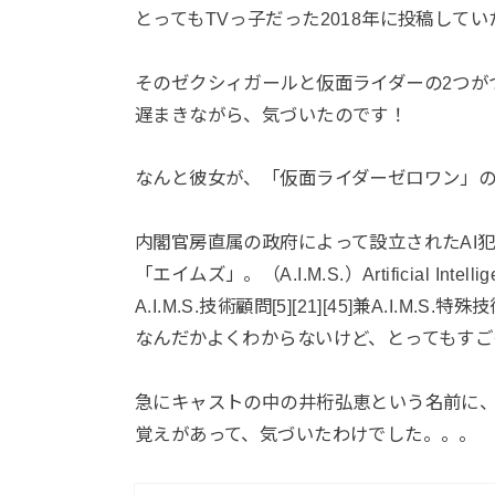
とってもTVっ子だった2018年に投稿して
そのゼクシィガールと仮面ライダーの2つが
遅まきながら、気づいたのです！
なんと彼女が、「仮面ライダーゼロワン」
内閣官房直属の政府によって設立されたAI
「エイムズ」。（A.I.M.S.）Artificial Intelligen
A.I.M.S.技術顧問[5][21][45]兼A.I.M
なんだかよくわからないけど、とってもす
急にキャストの中の井桁弘恵という名前に
覚えがあって、気づいたわけでした。。。