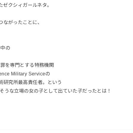
いたゼクシィガールネタ。
つながったことに、
の中の
犯罪を専門とする特務機関
ce Military Serviceの
.S.特殊技術研究所最高責任者。という
ごそうな立場の女の子として出ていた子だったとは！
、