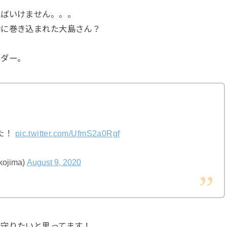
ればいけません。。。
動に巻き込まれた大島さん？
イダー。
た！
pic.twitter.com/UfmS2a0Rgf
jima)
August 9, 2020
見守りたいと思ってます！