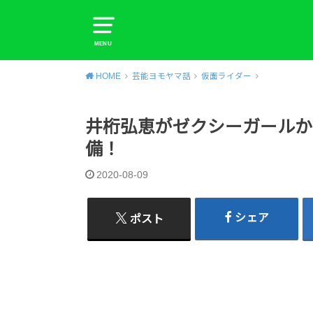
MENU
HOME
芸能ヨモヤマ話
仮面ライダー
井桁弘恵がゼクシーガールか
備！
2020-08-09
シェア
ポスト