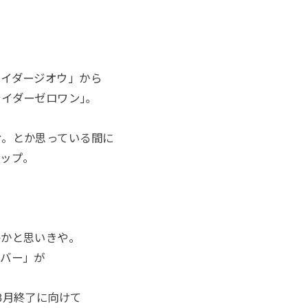
ライダージオウ」から
イダーゼロワン｣｡
む。とか思っている間に
トップ。
のかと思いきや。
イバー」が
8月終了に向けて