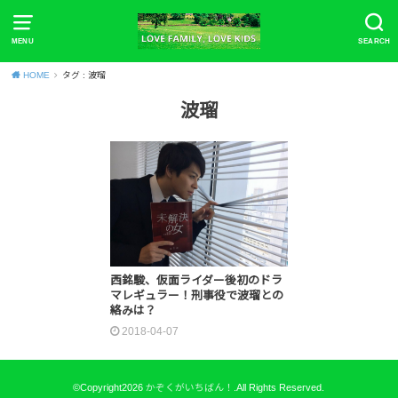
MENU
SEARCH
HOME
タグ : 波瑠
波瑠
西銘駿、仮面ライダー後初のドラ
マレギュラー！刑事役で波瑠との
絡みは？
2018-04-07
©Copyright2026
かぞくがいちばん！
.All Rights Reserved.